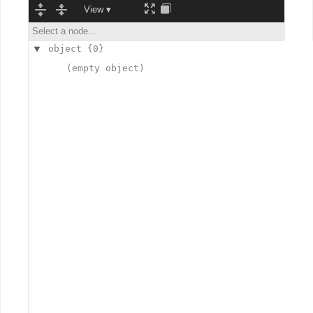
View ▾
Select a node...
object
{0}
(empty object)