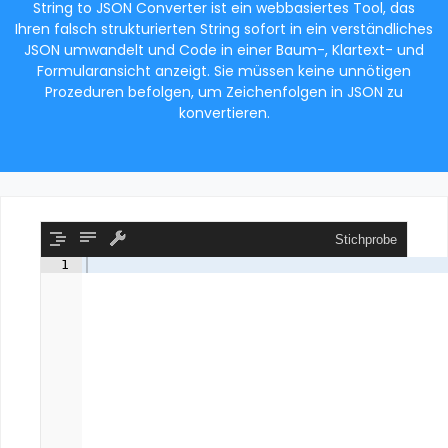
String to JSON Converter ist ein webbasiertes Tool, das
Ihren falsch strukturierten String sofort in ein verständliches
JSON umwandelt und Code in einer Baum-, Klartext- und
Formularansicht anzeigt. Sie müssen keine unnötigen
Prozeduren befolgen, um Zeichenfolgen in JSON zu
konvertieren.
Stichprobe
1